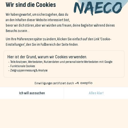
anziehen müssen, um sich hinter den Herd zu stellen. Ideal, um
einen
Moment in geselliger Runde
.
Und wenn Sie Lust auf eine
bretonische Spezialität
, Wenn Sie
sich nicht sicher sind, was Sie essen sollen, fragen Sie unsere
Mitarbeiter, die Ihnen gerne Tipps für die Umgebung geben.
Nach einem guten Sporttag gibt es nichts Besseres als eine
gute Mahlzeit. 🙂.
Sich Zeit nehmen...
Haben Sie schon einmal vom
slow living
? Diese Art
im
gegenwärtigen Augenblick leben
indem Sie sich Zeit
nehmen und genießen.
Bei Naéco Hostels fördern wir dieses
Lebenskunst
durch
unsere drei Grundlagen :
Schlafen, Entspannen, Teilen
. Wir
möchten diesen Moment zu einem
Wochenende