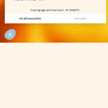
Bei Naéco legen wir großen Wert darauf, Ihnen me
Die Werte innerhalb unserer Hostels sind
Schlafen, Ent
Ihr neuer Lebensort