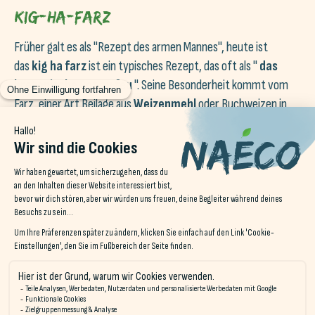
Kig-ha-farz
Früher galt es als "Rezept des armen Mannes", heute ist
das
kig ha farz
ist ein typisches Rezept, das oft als "
das
bretonische Pot au feu
". Seine Besonderheit kommt vom
Farz, einer Art Beilage aus
Weizenmehl
oder Buchweizen in
der Brühe gekocht. Dieses typische Gericht ist ideal für
gesellige Stunden!
Probieren Sie während Ihres Aufenthalts in Le Pouldu den von
der
Crêperie La Charrette
in Saint-Evarzec (ca. 45min
Fahrt). Abgesehen davon, dass es sehr gut schmeckt, werden
Sie die originelle und authentische Dekoration des Restaurants
zu schätzen wissen.
Im Morbihan, Richtung Lorient, 30 Autominuten von Erdeven
entfernt, können Sie im Tavarn Ar Roue Morvan ein gutes Kig