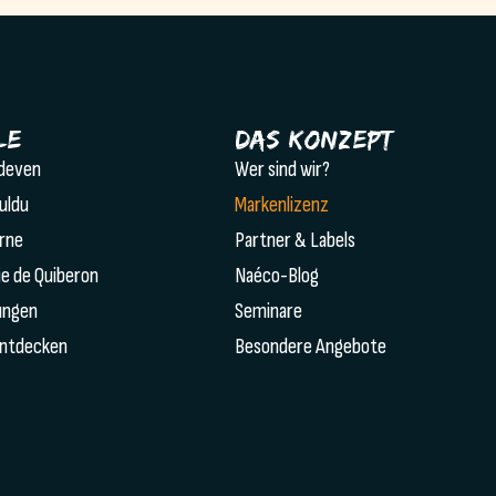
le
Das Konzept
rdeven
Wer sind wir?
ouldu
Markenlizenz
erne
Partner & Labels
ie de Quiberon
Naéco-Blog
ungen
Seminare
entdecken
Besondere Angebote