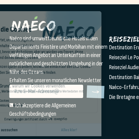
Naéco sind umweltfreundliche Hotels in den
Reisezie
Departements Finistère und Morbihan mit einem
Destination E
vielfältigen Angebot an Unterkünften in einer
Reiseziel Le P
natürlichen und geschützten Umgebung in der
Reiseziel Audi
Nähe des Ozeans.
Destination Ba
Erhalten Sie unseren monatlichen Newsletter
Naéco-Erfahr
Die Bretagne 
Ich akzeptiere die Allgemeinen
Geschäftsbedingungen