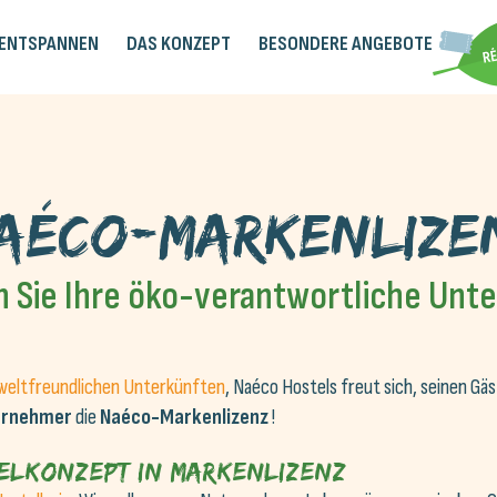
 ENTSPANNEN
DAS KONZEPT
BESONDERE ANGEBOTE
aéco-Markenlize
 Sie Ihre öko-verantwortliche Unt
eltfreundlichen Unterkünften
, Naéco Hostels freut sich, seinen Gäs
ernehmer
die
Naéco-Markenlizenz
!
telkonzept in Markenlizenz