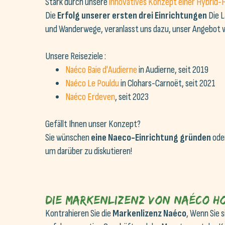
Stark durch unsere
innovatives Konzept einer Hybrid-H
Die
Erfolg unserer ersten drei Einrichtungen
Die L
und Wanderwege, veranlasst uns dazu, unser Angebot w
Unsere Reiseziele :
Naéco Baie d'Audierne
in Audierne, seit 2019
Naéco Le Pouldu
in Clohars-Carnoët, seit 2021
Naéco Erdeven
, seit 2023
Gefällt Ihnen unser Konzept?
Sie wünschen
eine Naeco-Einrichtung gründen
oder
um darüber zu diskutieren!
Die Markenlizenz von Naéco H
Kontrahieren Sie die
Markenlizenz Naéco
, Wenn Sie s