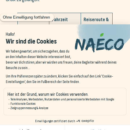
Verkehrsmitt
Fahrzeit
Reiseroute &
el
Tipps
🚲 Mit dem
15–20 Min.
Nehmen Sie
Fahrrad / E-
den Radweg
Bike
entlang des
Goyen (sicher
und eben).
Fahrräder
können beim
Naéco-Team
ausgeliehen
werden.
🥾 Zu Fuß
50 Min. – 1
Folgen Sie dem