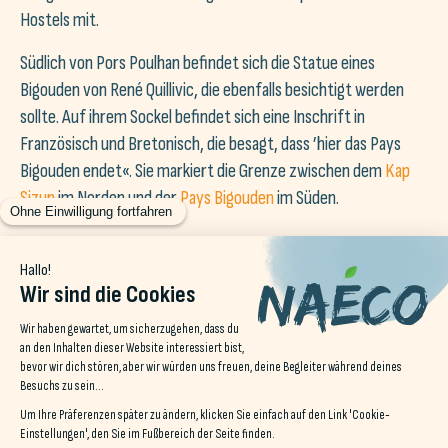
Hostels mit.
Südlich von Pors Poulhan befindet sich die Statue eines
Bigouden von René Quillivic, die ebenfalls besichtigt werden
sollte. Auf ihrem Sockel befindet sich eine Inschrift in
Französisch und Bretonisch, die besagt, dass ’hier das Pays
Bigouden endet«. Sie markiert die Grenze zwischen dem
Kap
Sizun
im Norden und der
Pays Bigouden
im Süden.
Ein Campingplatz in der Bucht von
Audierne oder in Le Pouldu für
einen gelungenen Urlaub
Schwimmbad, Sportplätze, Spielplatz und Wäscherei sind nur
einige der Einrichtungen, die Sie nutzen können, wenn Sie bei
Naéco Audierne, Auberge - Camping & Gite Audierne oder Le