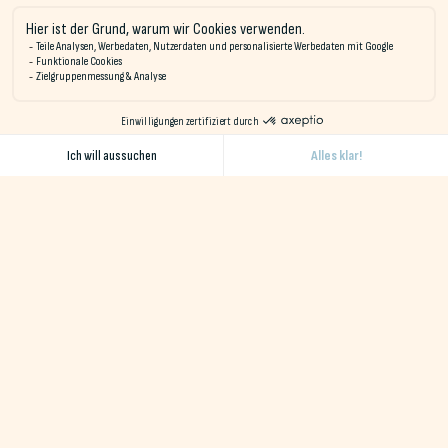
Pouldu buchen. Sie haben eine große Auswahl an Unterkünften:
Hotelzimmer, Campingplätze, Lodge-Zelte, Holzhütten...
Wenn Sie einen Aufenthalt mit allem Komfort wünschen, ist
das Hotelzimmer genau das Richtige für Sie. Für den Fall, dass
Sie eher abenteuerlustig sind oder das natürliche Campen
bevorzugen, stehen Stellplätze für Ihr Zelt zur Verfügung.
Ideal gelegen, genießen Sie die Bretagne, wenn Sie zu Naéco
Hostels kommen. Rund um Ihr Hostel - Camping & Gite
Audierne oder Le Pouldu sind zahlreiche Aktivitäten möglich.
Viele Strecken führen abwechselnd über Strände und Klippen
und bieten eine Mischung aus atemberaubenden Landschaften.
Starten Sie von Ihrem Hostel & Campingplatz in der Bucht von
Audierne aus zu einem Spaziergang und machen Sie ein Picknick
am Meer.
Unser Team wird sich darum kümmern, Sie mit unseren