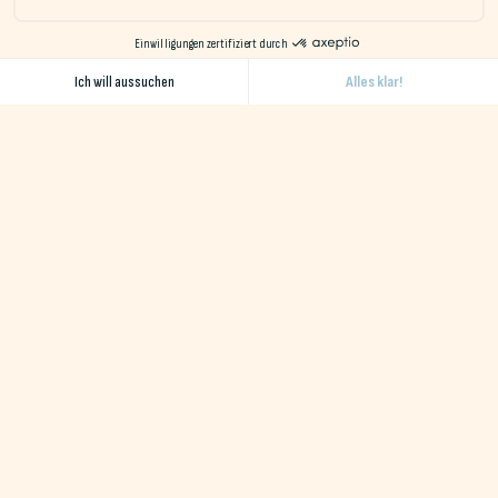
Naéco sind umweltfreundliche Hotels in den Departements
Finistère und Morbihan mit einem vielfältigen Angebot an
Unterkünften in einer natürlichen und geschützten
Umgebung in der Nähe des Ozeans.
Erhalten Sie unseren monatlichen Newsletter
Ich akzeptiere die Allgemeinen Geschäftsbedingungen
Reiseziele
Destination Erdeven
Reiseziel Le Pouldu
Reiseziel Audierne
Destination Baie de Quiberon