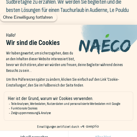
Südbretagne zu erzählen. Wir werden Sie begleiten und die
besten Lösungen für einen Tauchurlaub in Audierne, Le Pouldu
oder Erdeven finden.
An jedem Naéco Hostels-Zielort gibt es einen Raum, in dem du
deine Ausrüstung während deines Aufenthalts aufbewahren
kannst. In Audierne können Sie nach Ihrer Session unsere
Regenwasserzisterne nutzen, um Ihre Ausrüstung
umweltfreundlich abzuspülen.
Besuchen Sie uns auf
@NAECO.HOSTELS
instagram!