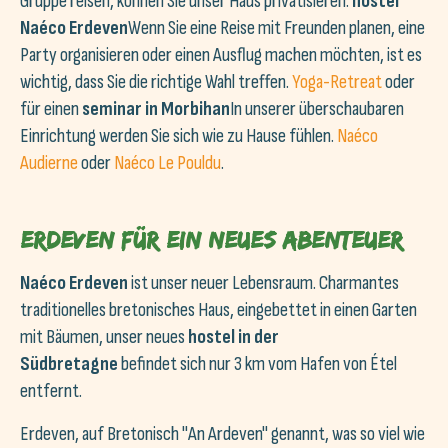
Gruppe reisen, können Sie unser Haus privatisieren.
hostel
Naéco Erdeven
Wenn Sie eine Reise mit Freunden planen, eine
Party organisieren oder einen Ausflug machen möchten, ist es
wichtig, dass Sie die richtige Wahl treffen.
Yoga-Retreat
oder
für einen
seminar in Morbihan
In unserer überschaubaren
Einrichtung werden Sie sich wie zu Hause fühlen.
Naéco
Audierne
oder
Naéco Le Pouldu
.
Erdeven für ein neues Abenteuer
Naéco Erdeven
ist unser neuer Lebensraum. Charmantes
traditionelles bretonisches Haus, eingebettet in einen Garten
mit Bäumen, unser neues
hostel in der
Südbretagne
befindet sich nur 3 km vom Hafen von Étel
entfernt.
Erdeven, auf Bretonisch "An Ardeven" genannt, was so viel wie