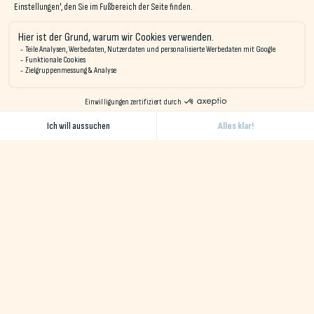
atemberaubend!
Schlendern Sie durch das
Schlosspark von Keravéon
: ein 20
Hektar großes Erholungsgebiet für Familien mit drei
Wasserflächen, einem Gesundheitsparcours,
Kinderspielplätzen und einem botanischen Parcours. Auch
Tiere sind in diesem Park willkommen. Er bietet eine tolle
Möglichkeit, sich zu entspannen und Spaß mit der ganzen
Familie zu haben.
Erdeven bietet ein Netz von Radwegen, auf denen Sie die
Region mit dem Fahrrad erkunden können, insbesondere auf
der
Grüner Weg Nr. 5
der verbindet
Erdeven nach
Quiberon
. Sie haben die Chance, die große Vielfalt der
Landschaften und das reiche Kulturerbe von Erdeven zu
genießen.