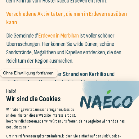
dem Fahrrad vom Hostel Naéco Erdeven entfernt.
Verschiedene Aktivitäten, die man in Erdeven ausüben
kann
Die Gemeinde d'
Erdeven in Morbihan
ist voller schöner
Überraschungen. Hier können Sie wilde Dünen, schöne
Sandstrände, Megalithen und Kapellen entdecken, die den
Reichtum der Region ausmachen.
Entspannen Sie sich auf der
Strand von Kerhilio
und
die
Strand von Kerouriec
Im Juli und August werden sie
überwacht, ebenso wie die
Strand von Kerminihy
die für
FKK offen ist.
Die
Strand von Kerhillio
ist ein bekannter Surfspot und Sie
können auch Kitesurfen, Windsurfen, Stand-up-Paddling oder
Seekajak fahren. Die
Panoramablick auf die Halbinsel
Quiberon
und Belle-Île-en-Mer von diesem Ort aus ist