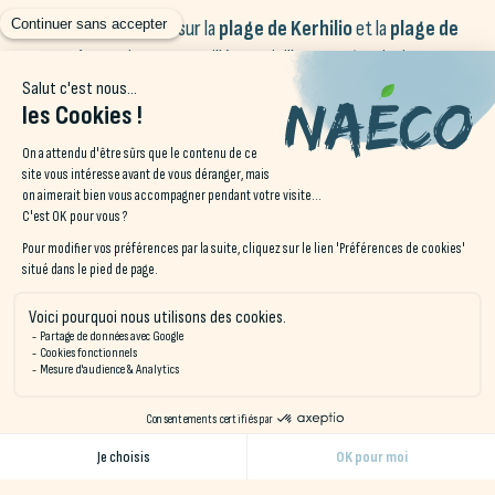
Venez vous détendre sur la
plage de Kerhilio
et la
plage de
Kerouriec
, qui sont surveillées en juillet et août, ainsi que
la
plage de Kerminihy
qui est ouverte au naturisme.
La
plage de Kerhillio
est un spot de surf réputé et vous
pourrez également pratiquer le kitesurf, le windsurf, le stand-
up paddle ou le kayak de mer. La
vue panoramique sur la
presqu’île de Quiberon
et Belle-Île-en-Mer depuis cet
endroit est à couper le souffle !
Baladez vous dans le
parc du château de Keravéon
: un
espace de détente et de divertissement familial de 20
hectares, avec trois plans d’eau, un parcours de santé, des
aires de jeux pour enfants et un parcours botanique. Les
animaux sont également les bienvenus dans ce parc qui offre
une belle opportunité pour se détendre et s’amuser en famille.