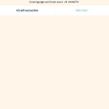
Naéco sind umweltfreundliche Hotels in den Departements
Finistère und Morbihan mit einem vielfältigen Angebot an
Unterkünften in einer natürlichen und geschützten
Umgebung in der Nähe des Ozeans.
Erhalten Sie unseren monatlichen Newsletter
Ich akzeptiere die Allgemeinen Geschäftsbedingungen
Reiseziele
Destination Erdeven
Reiseziel Le Pouldu
Reiseziel Audierne
Destination Baie de Quiberon
Naéco-Erfahrungen