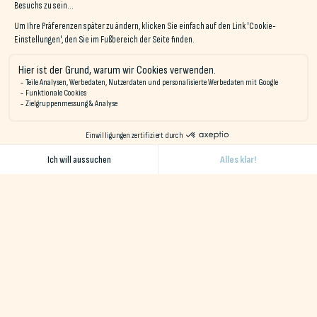
Surfen in
der Strand von Penfoul
: Weniger als eine
Stunde von Brest entfernt liegt die
Strand von
Penfoul
ist einer der besten Surfspots der Region. Seine
gleichmäßigen Wellen ziehen Surfer aller Niveaus an, und
Surfschulen bieten Kurse und Lehrgänge an, in denen
man lernen oder sein Können verbessern kann.
Kitesurfen
am Plage du Petit Minou
: Die konstanten
Winde auf der Reede machen sie zu einem beliebten Ort
für Kitesurfer. Dieser Spot ist besonders beliebt wegen
seiner spektakulären Landschaften mit
dem
Leuchtturm von Petit Minou
im Hintergrund.
Die besten Restaurants und Cafés
in Brest
Nach der Anstrengung kommt die Stärkung! In Brest gibt es
unzählige Restaurants und Cafés, in denen Sie