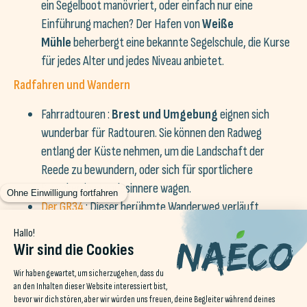
ein Segelboot manövriert, oder einfach nur eine
Einführung machen? Der Hafen von
Weiße
Mühle
beherbergt eine bekannte Segelschule, die Kurse
für jedes Alter und jedes Niveau anbietet.
Radfahren und Wandern
Fahrradtouren :
Brest und Umgebung
eignen sich
wunderbar für Radtouren. Sie können den Radweg
entlang der Küste nehmen, um die Landschaft der
Reede zu bewundern, oder sich für sportlichere
Strecken ins Landesinnere wagen.
Der GR34
: Dieser berühmte Wanderweg verläuft
entlang der gesamten bretonischen Küste. Von Brest
aus können Sie einen Teil dieses Fernwanderwegs
begehen, der atemberaubende Ausblicke auf das Meer
und die steilen Klippen der Region bietet.
Surfen und Gleitsport im Finistère