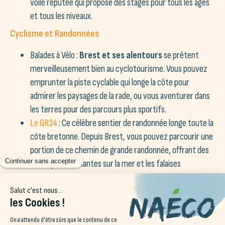
voile réputée qui propose des stages pour tous les âges
et tous les niveaux.
Cyclisme et Randonnées
Balades à Vélo :
Brest et ses alentours
se prêtent
merveilleusement bien au cyclotourisme. Vous pouvez
emprunter la piste cyclable qui longe la côte pour
admirer les paysages de la rade, ou vous aventurer dans
les terres pour des parcours plus sportifs.
Le GR34
: Ce célèbre sentier de randonnée longe toute la
côte bretonne. Depuis Brest, vous pouvez parcourir une
portion de ce chemin de grande randonnée, offrant des
vues époustouflantes sur la mer et les falaises
escarpées de la région.
Surf et Sports de Glisse dans le finistère
Surf à
la Plage de Penfoul
: Située à moins d’une heure de