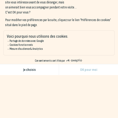
Brest, la
plage de Penfoul
est l’un des meilleurs spots
de surf de la région. Ses vagues régulières attirent les
surfeurs de tous niveaux, et des écoles de surf
proposent des cours et des stages pour s’initier ou se
perfectionner.
Kitesurf
à la Plage du Petit Minou
: Les vents constants
de la rade en font un lieu privilégié pour les amateurs de
kitesurf. Ce spot est particulièrement apprécié pour ses
paysages spectaculaires, avec le
phare du Petit
Minou
en toile de fond.
Les Meilleurs Restaurants et
Cafés de Brest
Après l’effort, le réconfort ! Brest regorge de restaurants et
de cafés où vous pourrez découvrir les
spécialités
bretonnes
et déguster des plats préparés avec des produits
locaux.