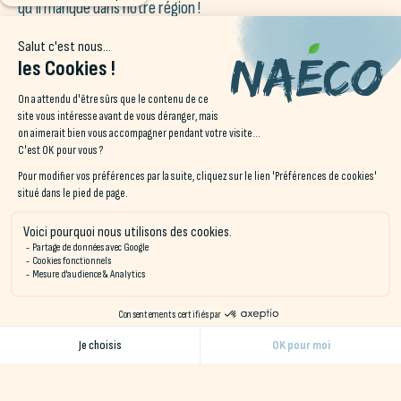
qu’il manque dans notre région !
Animations et événements en Bretagne
Région connue pour ses festivals et ses événements culturels,
l’été y est particulièrement chargé en animations. Avec des
festivals de musique, des expositions d’art et des événements
sportifs tels que le Tour de France qui traverse souvent la
région. Profitez d’être
chez vous en vacances
pour vous
rendre à des
festivités locales
, vous rêvez d’y aller depuis
des années… N’est-ce pas ? 😉
En résumé, si l’on cherche à
échapper à sa vie quotidienne
sans partir loin
, le
staycation en Bretagne
répond
directement à votre envie d’
évasion près de chez vous
.
Alors pourquoi ne pas prendre une pause et découvrir les
merveilles de votre région ?