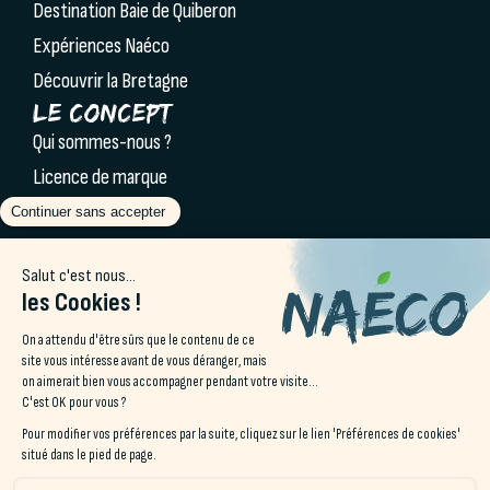
Destination Baie de Quiberon
Expériences Naéco
Découvrir la Bretagne
Le concept
Qui sommes-nous ?
Licence de marque
Partenaires & labels
Blog Naéco
Séminaires
Offres spéciales
Contact
Accès & Contact
22 rue de l’Oppidum
56340 Carnac