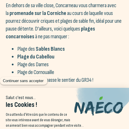
En dehors de sa ville close, Concarneau vous charmera avec
la
promenade sur la Corniche
au cours de laquelle vous
pourrez découvrir criques et plages de sable fin, idéal pour une
pause détente. D’ailleurs, voici quelques
plages
concarnoises
à ne pas manquer :
Plage des
Sables Blancs
Plage du Cabellou
Plage des Dames
Plage de Cornouaille
C’est aussi par ici que passe le sentier du GR34 !
À quelques minutes de voiture de la
ville de Concarneau
,
vous pourrez également découvrir le magnifique village
surnommé « La Cité des Peintres »,
Pont-
Aven
. Fouesnant n’est pas très loin également, un joli coin de
nature au sable blanc et à l’eau transparente.