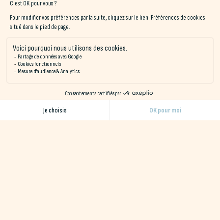
Enfin, si vous continuez votre route un peu plus loin, faites un
plongeon à Bénodet ! La
station balnéaire 5 étoiles du
Finistère
!
Réservez votre séjour chez Naéco
Le Pouldu et visitez les plus
jolies villes du Finistère
Situé à 45min de Concarneau, l’
hôtel Naéco Le Pouldu
vous
propose des chambres et des appartements dans un
environnement calme et idéalement conçu pour l’organisation
de vos sorties culturelles.
Découvrez d’autres
lieux à visiter
aux alentours de Naéco Le
Pouldu :