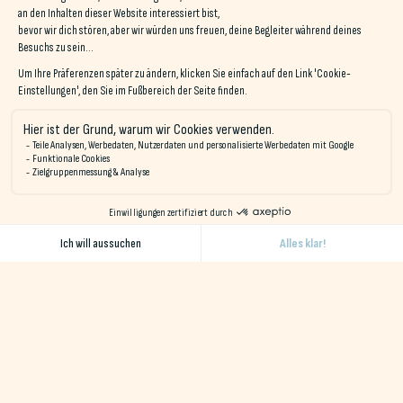
Wasserverbrauch
Gehen Sie verantwortungsvoll mit Wasser um, indem Sie kurz
duschen, das Waschwasser zum Gießen von Pflanzen
wiederverwenden und Wasserlecks in Unterkünften melden.
12. Bevorzugen Sie
umweltfreundliche
Hygieneprodukte
Wählen Sie natürliche Hygiene- und Körperpflegeprodukte, die
biologisch abbaubar sind und keine Plastikverpackungen
enthalten. Feste Seife und Shampoo am Stück sind gute
Alternativen.
13. Beteiligen Sie sich an lokalen