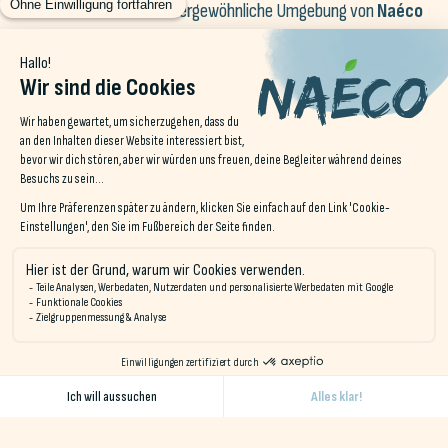
Erdeven
werden die außergewöhnliche Umgebung von
Naéco
Erdeven
. Die Verbindung zur Natur ermöglicht ein völliges
Eintauchen in eine beruhigende Umgebung, die ideal ist, um die
Entspannung und das Loslassen zu fördern. Die ruhige
Atmosphäre und die natürliche Umgebung spielen eine
wesentliche Rolle für diejenigen, die neue Kraft schöpfen und
sich wieder mit sich selbst verbinden wollen.
Der geräumige Saal bietet die Möglichkeit, verschiedene
Workshops, ...
Yogasitzungen
dynamischen bis hin zu
sanfteren und introspektiveren Praktiken. Auch Fachleute für
Sonotherapie finden bei Naéco Erdeven einen geeigneten Ort,
um Folgendes anzubieten
Entspannungssitzungen
Klang
mit tibetischen Klangschalen, wodurch eine umfassende
Sinneserfahrung entsteht.