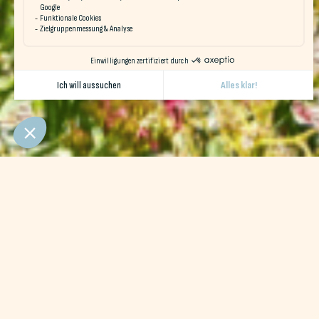
Eine Etappenunterkunft in Erde
Die
Morbihan
Die Region Südbretagne ist reich an natürli
Im Herzen des Dorfes Erdeven finden Sie eine Unterkunft