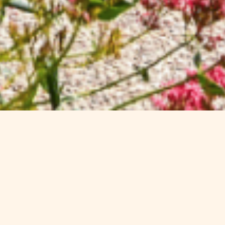
ven für eine authentische Erfahrung 
cher Schönheit, Geschichte und Kultur.
, die warm und gesellig ist.
Morbihan entdecken
über den GR34 ode