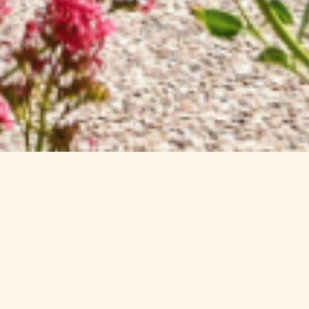
in der Südbretagne
r die Véloroute n°5 von Gâvres nach Quiberon.