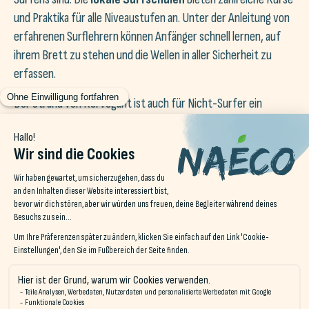
und Praktika für alle Niveaustufen an. Unter der Anleitung von
erfahrenen Surflehrern können Anfänger schnell lernen, auf
ihrem Brett zu stehen und die Wellen in aller Sicherheit zu
erfassen.
Der Strand von Kervégant ist auch für Nicht-Surfer ein
angenehmer Ort zum Entspannen. Sie können die Surfer
beobachten und gleichzeitig die natürliche Schönheit dieses
unberührten Gebietes genießen, in dem die Dünen und die
umliegenden Wälder der Küste einen besonderen Charme
verleihen.
Erdeven: Das Paradies für erfahrene Surfer
Weiter westlich,
Erdeven
ist ein Muss für erfahrene Surfer.
Die
Strand von Kerhillio
, Der kilometerlange Atlantik ist
bekannt für seine kräftigen und konstanten Wellen, die