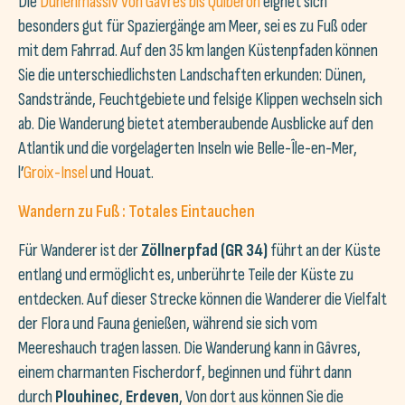
Die
Dünenmassiv von Gâvres bis Quiberon
eignet sich
besonders gut für Spaziergänge am Meer, sei es zu Fuß oder
mit dem Fahrrad. Auf den 35 km langen Küstenpfaden können
Sie die unterschiedlichsten Landschaften erkunden: Dünen,
Sandstrände, Feuchtgebiete und felsige Klippen wechseln sich
ab. Die Wanderung bietet atemberaubende Ausblicke auf den
Atlantik und die vorgelagerten Inseln wie Belle-Île-en-Mer,
l’
Groix-Insel
und Houat.
Wandern zu Fuß : Totales Eintauchen
Für Wanderer ist der
Zöllnerpfad (GR 34)
führt an der Küste
entlang und ermöglicht es, unberührte Teile der Küste zu
entdecken. Auf dieser Strecke können die Wanderer die Vielfalt
der Flora und Fauna genießen, während sie sich vom
Meereshauch tragen lassen. Die Wanderung kann in Gâvres,
einem charmanten Fischerdorf, beginnen und führt dann
durch
Plouhinec
,
Erdeven
, Von dort aus können Sie die