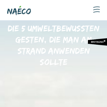
Die 5 umweltbewussten
Gesten, die man am
Strand anwenden
sollte