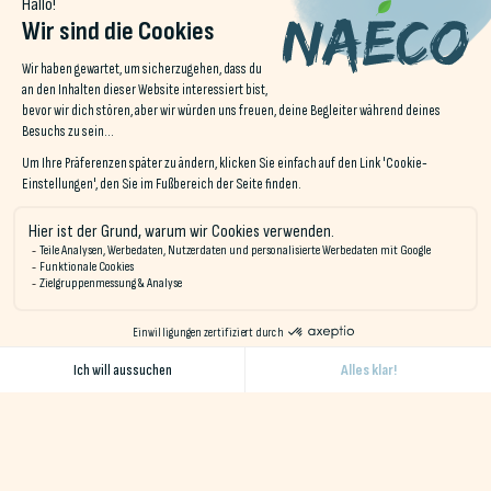
- Stören Sie die Tiere nicht: Wenn Sie Meerestieren oder Vögeln
begegnen, beobachten Sie sie aus der Ferne, ohne sie zu
stören. Berühren Sie keine Nester und sammeln Sie keine
bewohnten Muscheln.
- Achten Sie auf die Beschilderung: Die Vögel nisten von
Anfang April bis Ende August an der Küste. Während dieser Zeit
ist es wichtig, die aufgestellten Schilder zu beachten, um die
Vögel nicht zu stören, aber auch nicht auf die Nester zu treten
oder die Eier zu zertreten, die sich mit den Kieselsteinen
vermischen.
5. Verwenden Sie nachhaltige
Geräte
Bevorzugen Sie
nachhaltige Strandausrüstung
und