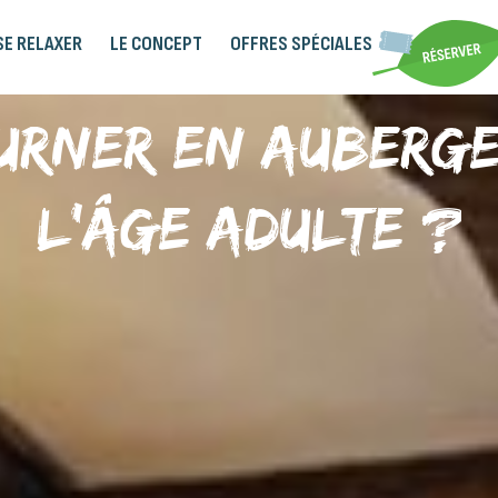
SE RELAXER
LE CONCEPT
OFFRES SPÉCIALES
urner en auberge
l’âge adulte ?