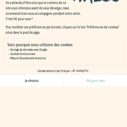
votre route vers le littoral, où les plages de sable fin de Carnac
Plage vous attendent pour une pause détente face à l’océan.
Quiberon : La beauté de la côte sauvage à moto
À une trentaine de minutes en moto d’Erdeven, la
presqu’île
de Quiberon
est un véritable bijou pour les motards en quête
de sensations fortes et de paysages grandioses. La route qui
mène à Quiberon, avec l’océan à perte de vue, est une
expérience à part entière. La
côte sauvage
de Quiberon
est
un spectacle naturel impressionnant, avec ses falaises battues
par les vagues de l’Atlantique. Les routes y sont ponctuées de
virages et de panoramas à couper le souffle. Et pour les
amateurs de fruits de mer, le
port de Quiberon
regorge de
restaurants où vous pourrez déguster les spécialités locales en
profitant de la vue sur l’océan.
Le Golfe du Morbihan : Une balade à moto variée