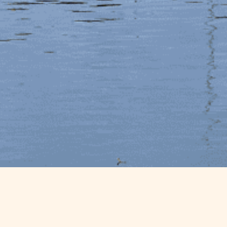
ts Naéco Le Pouldu