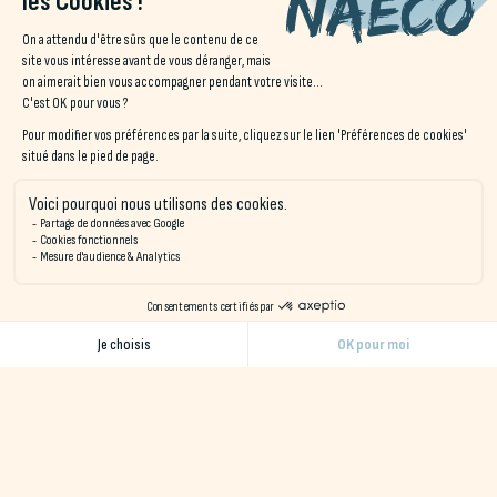
séjour en hôtel 3 étoiles dans le Morbihan. Mais
Naéco
Erdeven
est également une fenêtre ouverte sur la culture.
Plongez dans le quotidien d’antan au musée de Préhistoire de
Carnac et au musée des thoniers à Étel, pour une immersion
dans la vie de nos ancêtres. Poursuivez votre voyage dans le
temps en pénétrant dans l’une des six chapelles du village, des
édifices chargés d’histoire. Ne manquez pas non plus
l’exploration des sites mégalithiques d’Erdeven et de
Kerzerho, avant de prendre la direction des fameux
alignements de Carnac, l’un des plus grands ensembles au
monde. Une visite fascinante à travers les âges, où l’histoire
rencontre la légende.
De retour dans les ruelles pittoresques des villages
environnants, profitez-en pour vous régaler des
spécialités
culinaires
de cette région ! Dégustez une délicieuse galette
bretonne et une bolée de cidre pour le dîner, par exemple. Un