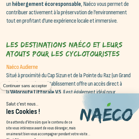
un
hébergement écoresponsable
, Naéco vous permet de
contribuer activement à la préservation de l’environnement
tout en profitant d’une expérience locale et immersive.
Les destinations Naéco et leurs
atouts pour les cyclotouristes
Naéco Audierne
Situé à proximité du Cap Sizun et de la Pointe du Raz (un Grand
Site de France), cet établissement offre un accès direct à
la
Véloroute Littorale V5
. Il est également idéal pour
explorer les alentours à vélo, que ce soit sur la côte ou dans
l’arrière-pays.
Naéco Le Pouldu
Ce site est un havre de paix, avec un cadre naturel