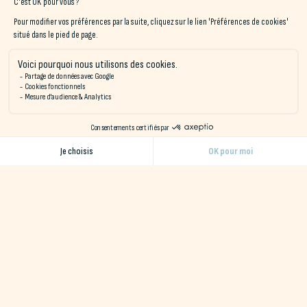
exceptionnel entre plages sauvages et forêts. Il permet de
découvrir à vélo le Pays de Quimperlé et la rivière Laïta. De
nombreuses pistes cyclables accessibles depuis le site vous
offriront une expérience variée, entre mer et campagne.
Naéco Erdeven
Proche de la plage de Kerhillio, spot très apprécié des vélos et
des kite-surfeurs, Naéco Erdeven est idéal pour explorer la
région à vélo, avec un accès direct à la
Véloroute Littorale
et
les pistes cyclables menant à Étel et Quiberon. L’ambiance
nature et bohème est parfaite pour se ressourcer après une
journée de vélo.
Nos partenaires cyclotourisme
Naéco Hostels collabore avec des acteurs locaux pour rendre