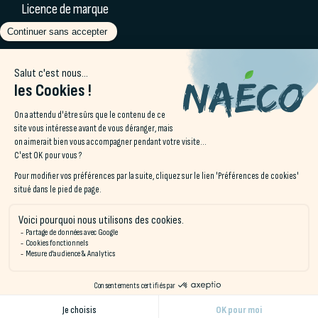
Licence de marque
Partenaires & labels
Blog Naéco
Séminaires
Offres spéciales
Contact
Accès & Contact
22 rue de l’Oppidum
56340 Carnac
©Naéco Hostels
Gestion des cookies
Mentions légales
CGV