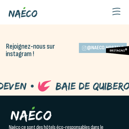
Rejoignez-nous sur
@NAECO.HOSTELS
instagram !
even
Baie de Quibero
Naéco ce sont des hôtels éco-responsables dans le