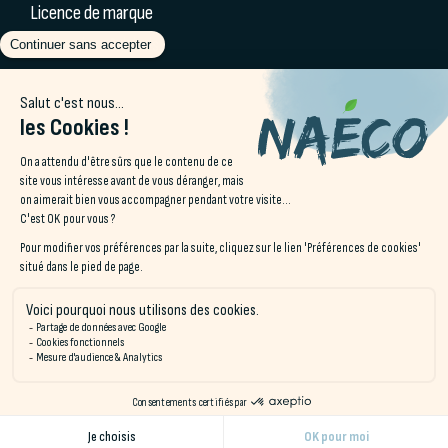
Licence de marque
Partenaires & labels
Blog Naéco
Séminaires
Offres spéciales
Contact
Accès & Contact
22 rue de l’Oppidum
56340 Carnac
©Naéco Hostels
Gestion des cookies
Mentions légales
CGV