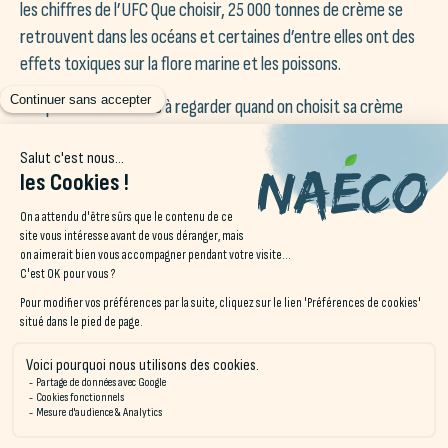
les chiffres de l’UFC Que choisir, 25 000 tonnes de crème se
retrouvent dans les océans et certaines d’entre elles ont des
effets toxiques sur la flore marine et les poissons.
Les premières choses à regarder quand on choisit sa crème
solaire, c’est son filtre UV. En effet, elle est moins nocive pour
l’environnement si elle contient des filtres UV minéraux. Puis
forcément regarder si elle est bio, car en effet, les crèmes
solaires bio sont certifiées par le label Cosmebio d’Ecocert et
doivent contenir 95% d’ingrédients d’origine naturelle.
Pendant votre séjour, privilégiez les produits de saison,
surtout que l’été regorge de fruits et légumes délicieux qui
permettent de préparer facilement des salades. Vous pouvez
aussi
manger frais et local
, la France est un pays avec
énormément de cultures différentes selon les régions, il existe
plusieurs produits locaux à découvrir, alors profitez-en.